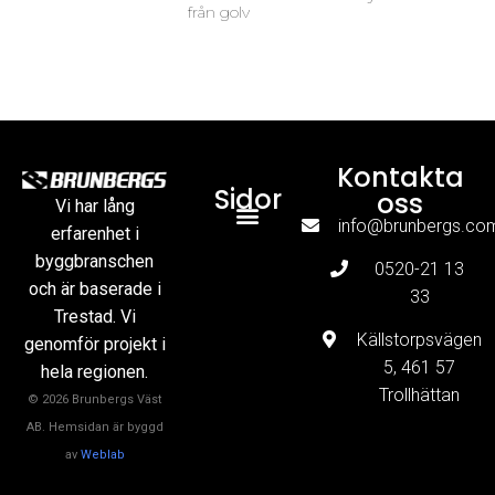
från golv
Kontakta
Sidor
oss
Vi har lång
info@brunbergs.co
erfarenhet i
Söka jobb hos Brunbergs
byggbranschen
0520-21 13
och är baserade i
33
Trestad. Vi
Källstorpsvägen
genomför projekt i
5, 461 57
hela regionen.
Trollhättan
© 2026 Brunbergs Väst
AB. Hemsidan är byggd
av
Weblab